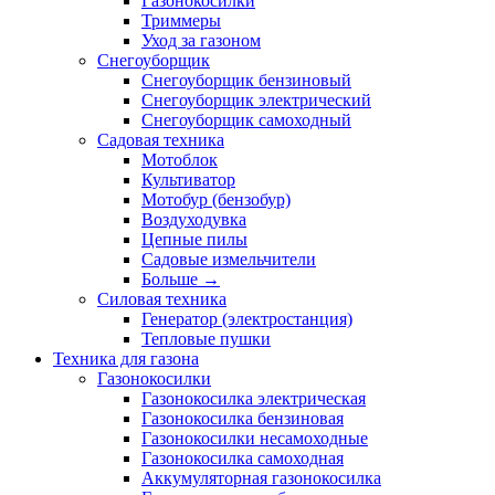
Газонокосилки
Триммеры
Уход за газоном
Снегоуборщик
Снегоуборщик бензиновый
Снегоуборщик электрический
Снегоуборщик самоходный
Садовая техника
Мотоблок
Культиватор
Мотобур (бензобур)
Воздуходувка
Цепные пилы
Садовые измельчители
Больше
→
Силовая техника
Генератор (электростанция)
Тепловые пушки
Техника для газона
Газонокосилки
Газонокосилка электрическая
Газонокосилка бензиновая
Газонокосилки несамоходные
Газонокосилка самоходная
Аккумуляторная газонокосилка