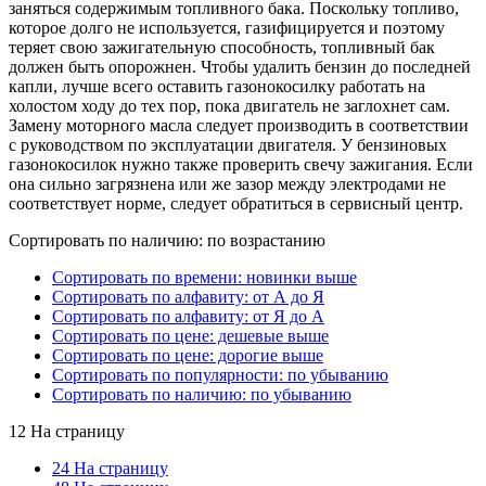
заняться содержимым топливного бака. Поскольку топливо,
которое долго не используется, газифицируется и поэтому
теряет свою зажигательную способность, топливный бак
должен быть опорожнен. Чтобы удалить бензин до последней
капли, лучше всего оставить газонокосилку работать на
холостом ходу до тех пор, пока двигатель не заглохнет сам.
Замену моторного масла следует производить в соответствии
с руководством по эксплуатации двигателя. У бензиновых
газонокосилок нужно также проверить свечу зажигания. Если
она сильно загрязнена или же зазор между электродами не
соответствует норме, следует обратиться в сервисный центр.
Сортировать по наличию: по возрастанию
Сортировать по времени: новинки выше
Сортировать по алфавиту: от А до Я
Сортировать по алфавиту: от Я до А
Сортировать по цене: дешевые выше
Сортировать по цене: дорогие выше
Сортировать по популярности: по убыванию
Сортировать по наличию: по убыванию
12 На страницу
24 На страницу