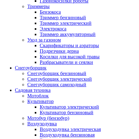
Газонокосилки роботы
Триммеры
Бензокоса
Триммер бензиновый
Триммер электрический
Электрокоса
Триммер аккумуляторный
Уход за газоном
Скарификаторы и аэраторы
Подрезчики дерна
Косилки для высокой травы
Разбрасыватели и сеялки
Снегоуборщик
Снегоуборщик бензиновый
Снегоуборщик электрический
Снегоуборщик самоходный
Садовая техника
Мотоблок
Культиватор
Культиватор электрический
Культиватор бензиновый
Мотобур (бензобур)
Воздуходувка
Воздуходувка электрическая
Воздуходувка бензиновая