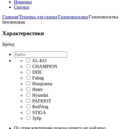
Новинки
Скидки
Главная
/
Техника для газона
/
Газонокосилки
/
Газонокосилка
бензиновая
Характеристики
Бренд
AL-KO
CHAMPION
DDE
Fubag
Husqvarna
Huter
Hyundai
PATRIOT
RedVerg
STIGA
Зубр
По этим критериям поиска ничего не найдено