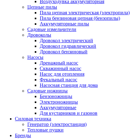
Воздуходувка аккумуляторная
Цепные пилы
Пила цепная электрическая (электропила)
Пила бензиновая цепная (бензопилы)
Аккумуляторные пилы
Садовые измельчители
Дровоколы
Дровокол электрический
Дровокол гидравлический
Дровокол бензиновый
Насосы
Дренажный насос
Скважинный насос
Насос для отопления
Фекальный насос
Насосная станция для дома
Садовые ножницы
Бензоножницы
Электроножницы
Аккумуляторные
Для кустарников и газонов
Силовая техника
Генератор (электростанция)
Тепловые пушки
Бренды