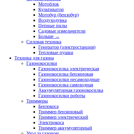
Мотоблок
Культиватор
Мотобур (бензобур)
Воздуходувка
Цепные пилы
Садовые измельчители
Больше
→
Силовая техника
Генератор (электростанция)
Тепловые пушки
Техника для газона
Газонокосилки
Газонокосилка электрическая
Газонокосилка бензиновая
Газонокосилки несамоходные
Газонокосилка самоходная
Аккумуляторная газонокосилка
Газонокосилки роботы
Триммеры
Бензокоса
Триммер бензиновый
Триммер электрический
Электрокоса
Триммер аккумуляторный
Уход за газоном