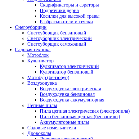
Скарификаторы и аэраторы
Подрезчики дерна
Косилки для высокой травы
Разбрасыватели и сеялки
Снегоуборщик
Снегоуборщик бензиновый
Снегоуборщик электрический
Снегоуборщик самоходный
Садовая техника
Мотоблок
Культиватор
Культиватор электрический
Культиватор бензиновый
Мотобур (бензобур)
Воздуходувка
Воздуходувка электрическая
Воздуходувка бензиновая
Воздуходувка аккумуляторная
Цепные пилы
Пила цепная электрическая (электропила)
Пила бензиновая цепная (бензопилы)
Аккумуляторные пилы
Садовые измельчители
Дровоколы
Дровокол электрический