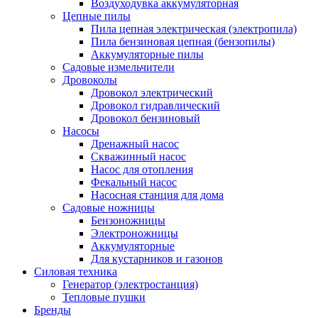
Воздуходувка аккумуляторная
Цепные пилы
Пила цепная электрическая (электропила)
Пила бензиновая цепная (бензопилы)
Аккумуляторные пилы
Садовые измельчители
Дровоколы
Дровокол электрический
Дровокол гидравлический
Дровокол бензиновый
Насосы
Дренажный насос
Скважинный насос
Насос для отопления
Фекальный насос
Насосная станция для дома
Садовые ножницы
Бензоножницы
Электроножницы
Аккумуляторные
Для кустарников и газонов
Силовая техника
Генератор (электростанция)
Тепловые пушки
Бренды