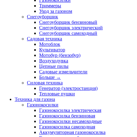
Газонокосилки
Триммеры
Уход за газоном
Снегоуборщик
Снегоуборщик бензиновый
Снегоуборщик электрический
Снегоуборщик самоходный
Садовая техника
Мотоблок
Культиватор
Мотобур (бензобур)
Воздуходувка
Цепные пилы
Садовые измельчители
Больше
→
Силовая техника
Генератор (электростанция)
Тепловые пушки
Техника для газона
Газонокосилки
Газонокосилка электрическая
Газонокосилка бензиновая
Газонокосилки несамоходные
Газонокосилка самоходная
Аккумуляторная газонокосилка