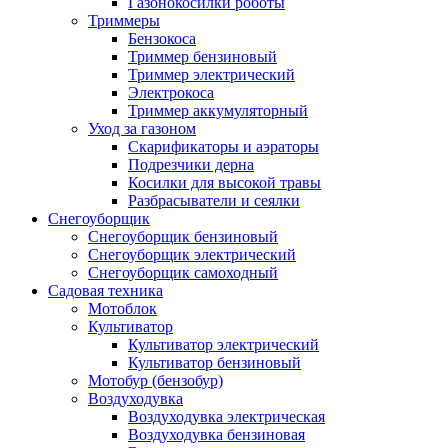
Газонокосилки роботы
Триммеры
Бензокоса
Триммер бензиновый
Триммер электрический
Электрокоса
Триммер аккумуляторный
Уход за газоном
Скарификаторы и аэраторы
Подрезчики дерна
Косилки для высокой травы
Разбрасыватели и сеялки
Снегоуборщик
Снегоуборщик бензиновый
Снегоуборщик электрический
Снегоуборщик самоходный
Садовая техника
Мотоблок
Культиватор
Культиватор электрический
Культиватор бензиновый
Мотобур (бензобур)
Воздуходувка
Воздуходувка электрическая
Воздуходувка бензиновая