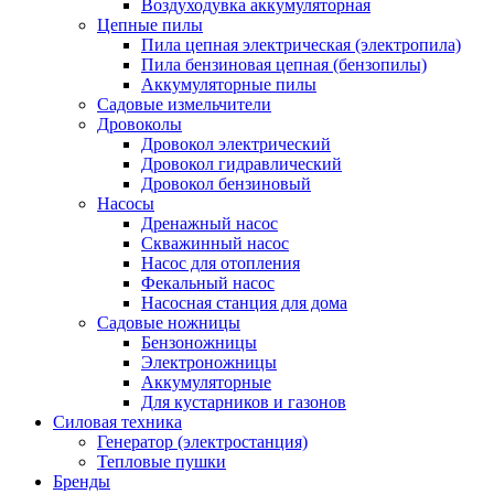
Воздуходувка аккумуляторная
Цепные пилы
Пила цепная электрическая (электропила)
Пила бензиновая цепная (бензопилы)
Аккумуляторные пилы
Садовые измельчители
Дровоколы
Дровокол электрический
Дровокол гидравлический
Дровокол бензиновый
Насосы
Дренажный насос
Скважинный насос
Насос для отопления
Фекальный насос
Насосная станция для дома
Садовые ножницы
Бензоножницы
Электроножницы
Аккумуляторные
Для кустарников и газонов
Силовая техника
Генератор (электростанция)
Тепловые пушки
Бренды