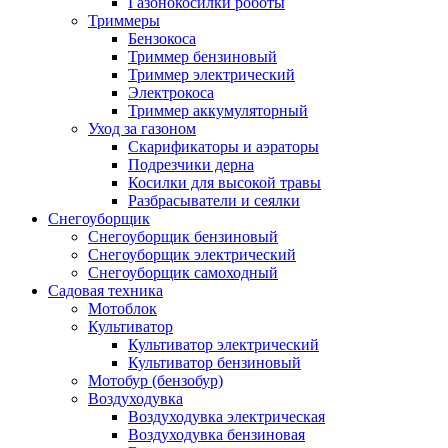
Газонокосилки роботы
Триммеры
Бензокоса
Триммер бензиновый
Триммер электрический
Электрокоса
Триммер аккумуляторный
Уход за газоном
Скарификаторы и аэраторы
Подрезчики дерна
Косилки для высокой травы
Разбрасыватели и сеялки
Снегоуборщик
Снегоуборщик бензиновый
Снегоуборщик электрический
Снегоуборщик самоходный
Садовая техника
Мотоблок
Культиватор
Культиватор электрический
Культиватор бензиновый
Мотобур (бензобур)
Воздуходувка
Воздуходувка электрическая
Воздуходувка бензиновая