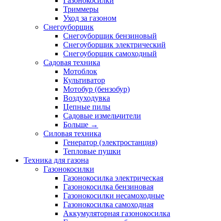
Газонокосилки
Триммеры
Уход за газоном
Снегоуборщик
Снегоуборщик бензиновый
Снегоуборщик электрический
Снегоуборщик самоходный
Садовая техника
Мотоблок
Культиватор
Мотобур (бензобур)
Воздуходувка
Цепные пилы
Садовые измельчители
Больше
→
Силовая техника
Генератор (электростанция)
Тепловые пушки
Техника для газона
Газонокосилки
Газонокосилка электрическая
Газонокосилка бензиновая
Газонокосилки несамоходные
Газонокосилка самоходная
Аккумуляторная газонокосилка