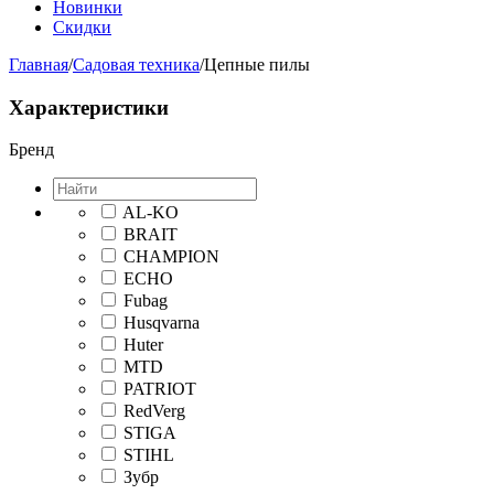
Новинки
Скидки
Главная
/
Садовая техника
/
Цепные пилы
Характеристики
Бренд
AL-KO
BRAIT
CHAMPION
ECHO
Fubag
Husqvarna
Huter
MTD
PATRIOT
RedVerg
STIGA
STIHL
Зубр