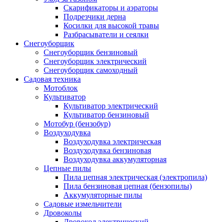
Скарификаторы и аэраторы
Подрезчики дерна
Косилки для высокой травы
Разбрасыватели и сеялки
Снегоуборщик
Снегоуборщик бензиновый
Снегоуборщик электрический
Снегоуборщик самоходный
Садовая техника
Мотоблок
Культиватор
Культиватор электрический
Культиватор бензиновый
Мотобур (бензобур)
Воздуходувка
Воздуходувка электрическая
Воздуходувка бензиновая
Воздуходувка аккумуляторная
Цепные пилы
Пила цепная электрическая (электропила)
Пила бензиновая цепная (бензопилы)
Аккумуляторные пилы
Садовые измельчители
Дровоколы
Дровокол электрический