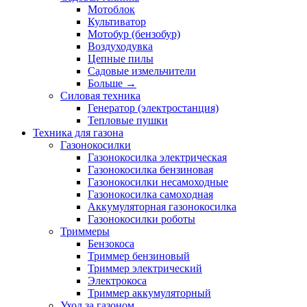
Мотоблок
Культиватор
Мотобур (бензобур)
Воздуходувка
Цепные пилы
Садовые измельчители
Больше
→
Силовая техника
Генератор (электростанция)
Тепловые пушки
Техника для газона
Газонокосилки
Газонокосилка электрическая
Газонокосилка бензиновая
Газонокосилки несамоходные
Газонокосилка самоходная
Аккумуляторная газонокосилка
Газонокосилки роботы
Триммеры
Бензокоса
Триммер бензиновый
Триммер электрический
Электрокоса
Триммер аккумуляторный
Уход за газоном