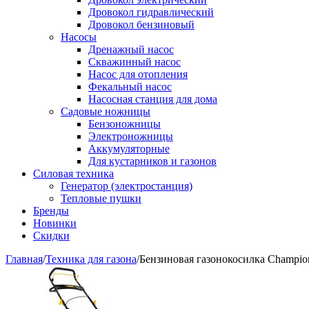
Дровокол гидравлический
Дровокол бензиновый
Насосы
Дренажный насос
Скважинный насос
Насос для отопления
Фекальный насос
Насосная станция для дома
Садовые ножницы
Бензоножницы
Электроножницы
Аккумуляторные
Для кустарников и газонов
Силовая техника
Генератор (электростанция)
Тепловые пушки
Бренды
Новинки
Скидки
Главная
/
Техника для газона
/
Бензиновая газонокосилка Champion 