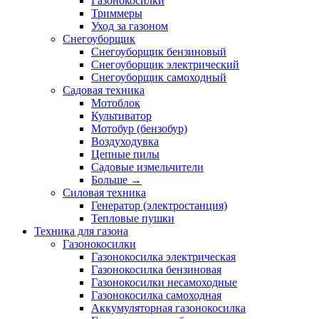
Газонокосилки
Триммеры
Уход за газоном
Снегоуборщик
Снегоуборщик бензиновый
Снегоуборщик электрический
Снегоуборщик самоходный
Садовая техника
Мотоблок
Культиватор
Мотобур (бензобур)
Воздуходувка
Цепные пилы
Садовые измельчители
Больше
→
Силовая техника
Генератор (электростанция)
Тепловые пушки
Техника для газона
Газонокосилки
Газонокосилка электрическая
Газонокосилка бензиновая
Газонокосилки несамоходные
Газонокосилка самоходная
Аккумуляторная газонокосилка