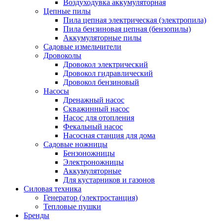
Воздуходувка аккумуляторная
Цепные пилы
Пила цепная электрическая (электропила)
Пила бензиновая цепная (бензопилы)
Аккумуляторные пилы
Садовые измельчители
Дровоколы
Дровокол электрический
Дровокол гидравлический
Дровокол бензиновый
Насосы
Дренажный насос
Скважинный насос
Насос для отопления
Фекальный насос
Насосная станция для дома
Садовые ножницы
Бензоножницы
Электроножницы
Аккумуляторные
Для кустарников и газонов
Силовая техника
Генератор (электростанция)
Тепловые пушки
Бренды