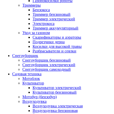
Газонокосилки роботы
Триммеры
Бензокоса
Триммер бензиновый
Триммер электрический
Электрокоса
Триммер аккумуляторный
Уход за газоном
Скарификаторы и аэраторы
Подрезчики дерна
Косилки для высокой травы
Разбрасыватели и сеялки
Снегоуборщик
Снегоуборщик бензиновый
Снегоуборщик электрический
Снегоуборщик самоходный
Садовая техника
Мотоблок
Культиватор
Культиватор электрический
Культиватор бензиновый
Мотобур (бензобур)
Воздуходувка
Воздуходувка электрическая
Воздуходувка бензиновая