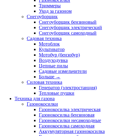
Газонокосилки
Триммеры
Уход за газоном
Снегоуборщик
Снегоуборщик бензиновый
Снегоуборщик электрический
Снегоуборщик самоходный
Садовая техника
Мотоблок
Культиватор
Мотобур (бензобур)
Воздуходувка
Цепные пилы
Садовые измельчители
Больше
→
Силовая техника
Генератор (электростанция)
Тепловые пушки
Техника для газона
Газонокосилки
Газонокосилка электрическая
Газонокосилка бензиновая
Газонокосилки несамоходные
Газонокосилка самоходная
Аккумуляторная газонокосилка