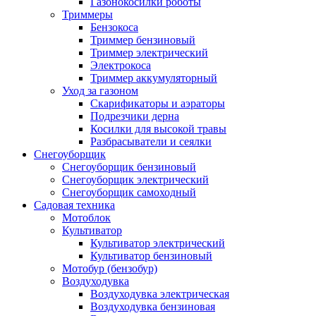
Газонокосилки роботы
Триммеры
Бензокоса
Триммер бензиновый
Триммер электрический
Электрокоса
Триммер аккумуляторный
Уход за газоном
Скарификаторы и аэраторы
Подрезчики дерна
Косилки для высокой травы
Разбрасыватели и сеялки
Снегоуборщик
Снегоуборщик бензиновый
Снегоуборщик электрический
Снегоуборщик самоходный
Садовая техника
Мотоблок
Культиватор
Культиватор электрический
Культиватор бензиновый
Мотобур (бензобур)
Воздуходувка
Воздуходувка электрическая
Воздуходувка бензиновая