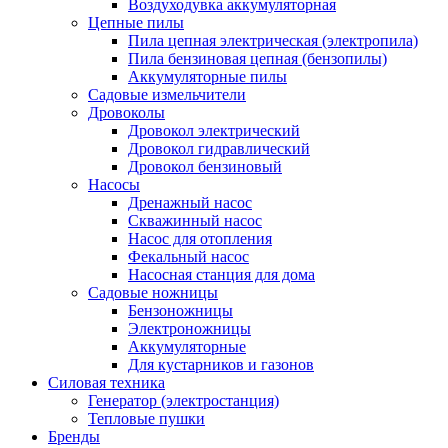
Воздуходувка аккумуляторная
Цепные пилы
Пила цепная электрическая (электропила)
Пила бензиновая цепная (бензопилы)
Аккумуляторные пилы
Садовые измельчители
Дровоколы
Дровокол электрический
Дровокол гидравлический
Дровокол бензиновый
Насосы
Дренажный насос
Скважинный насос
Насос для отопления
Фекальный насос
Насосная станция для дома
Садовые ножницы
Бензоножницы
Электроножницы
Аккумуляторные
Для кустарников и газонов
Силовая техника
Генератор (электростанция)
Тепловые пушки
Бренды