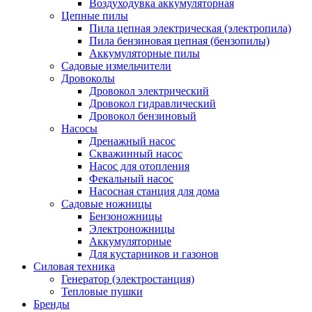
Воздуходувка аккумуляторная
Цепные пилы
Пила цепная электрическая (электропила)
Пила бензиновая цепная (бензопилы)
Аккумуляторные пилы
Садовые измельчители
Дровоколы
Дровокол электрический
Дровокол гидравлический
Дровокол бензиновый
Насосы
Дренажный насос
Скважинный насос
Насос для отопления
Фекальный насос
Насосная станция для дома
Садовые ножницы
Бензоножницы
Электроножницы
Аккумуляторные
Для кустарников и газонов
Силовая техника
Генератор (электростанция)
Тепловые пушки
Бренды