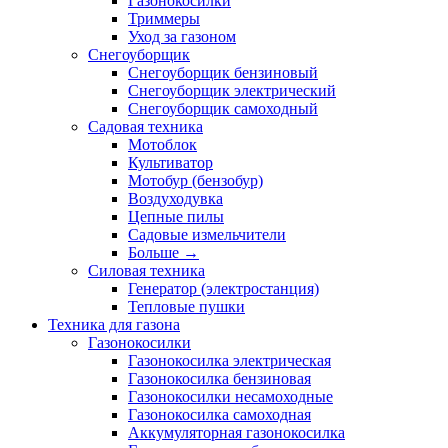
Газонокосилки
Триммеры
Уход за газоном
Снегоуборщик
Снегоуборщик бензиновый
Снегоуборщик электрический
Снегоуборщик самоходный
Садовая техника
Мотоблок
Культиватор
Мотобур (бензобур)
Воздуходувка
Цепные пилы
Садовые измельчители
Больше
→
Силовая техника
Генератор (электростанция)
Тепловые пушки
Техника для газона
Газонокосилки
Газонокосилка электрическая
Газонокосилка бензиновая
Газонокосилки несамоходные
Газонокосилка самоходная
Аккумуляторная газонокосилка