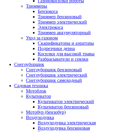
Газонокосилки роботы
Триммеры
Бензокоса
Триммер бензиновый
Триммер электрический
Электрокоса
Триммер аккумуляторный
Уход за газоном
Скарификаторы и аэраторы
Подрезчики дерна
Косилки для высокой травы
Разбрасыватели и сеялки
Снегоуборщик
Снегоуборщик бензиновый
Снегоуборщик электрический
Снегоуборщик самоходный
Садовая техника
Мотоблок
Культиватор
Культиватор электрический
Культиватор бензиновый
Мотобур (бензобур)
Воздуходувка
Воздуходувка электрическая
Воздуходувка бензиновая