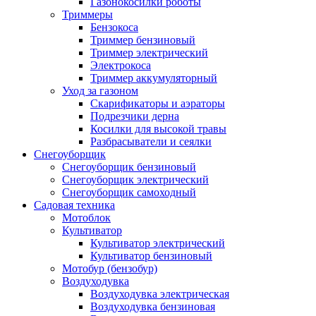
Газонокосилки роботы
Триммеры
Бензокоса
Триммер бензиновый
Триммер электрический
Электрокоса
Триммер аккумуляторный
Уход за газоном
Скарификаторы и аэраторы
Подрезчики дерна
Косилки для высокой травы
Разбрасыватели и сеялки
Снегоуборщик
Снегоуборщик бензиновый
Снегоуборщик электрический
Снегоуборщик самоходный
Садовая техника
Мотоблок
Культиватор
Культиватор электрический
Культиватор бензиновый
Мотобур (бензобур)
Воздуходувка
Воздуходувка электрическая
Воздуходувка бензиновая