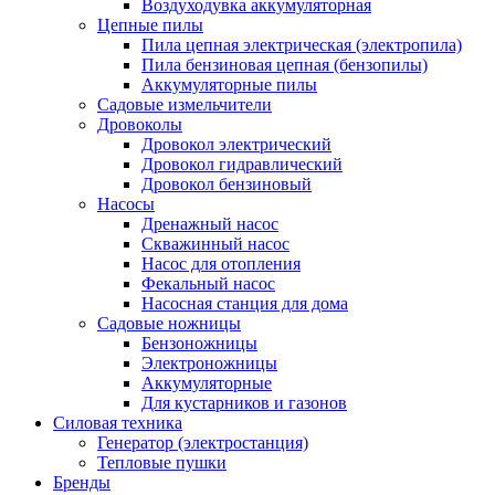
Воздуходувка аккумуляторная
Цепные пилы
Пила цепная электрическая (электропила)
Пила бензиновая цепная (бензопилы)
Аккумуляторные пилы
Садовые измельчители
Дровоколы
Дровокол электрический
Дровокол гидравлический
Дровокол бензиновый
Насосы
Дренажный насос
Скважинный насос
Насос для отопления
Фекальный насос
Насосная станция для дома
Садовые ножницы
Бензоножницы
Электроножницы
Аккумуляторные
Для кустарников и газонов
Силовая техника
Генератор (электростанция)
Тепловые пушки
Бренды