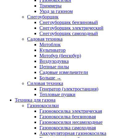
Газонокосилки
Триммеры
Уход за газоном
Снегоуборщик
Снегоуборщик бензиновый
Снегоуборщик электрический
Снегоуборщик самоходный
Садовая техника
Мотоблок
Культиватор
Мотобур (бензобур)
Воздуходувка
Цепные пилы
Садовые измельчители
Больше
→
Силовая техника
Генератор (электростанция)
Тепловые пушки
Техника для газона
Газонокосилки
Газонокосилка электрическая
Газонокосилка бензиновая
Газонокосилки несамоходные
Газонокосилка самоходная
Аккумуляторная газонокосилка