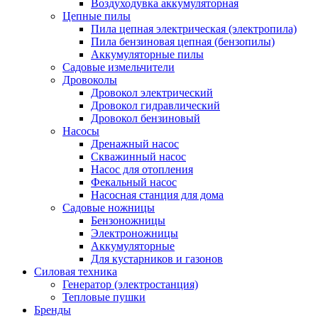
Воздуходувка аккумуляторная
Цепные пилы
Пила цепная электрическая (электропила)
Пила бензиновая цепная (бензопилы)
Аккумуляторные пилы
Садовые измельчители
Дровоколы
Дровокол электрический
Дровокол гидравлический
Дровокол бензиновый
Насосы
Дренажный насос
Скважинный насос
Насос для отопления
Фекальный насос
Насосная станция для дома
Садовые ножницы
Бензоножницы
Электроножницы
Аккумуляторные
Для кустарников и газонов
Силовая техника
Генератор (электростанция)
Тепловые пушки
Бренды