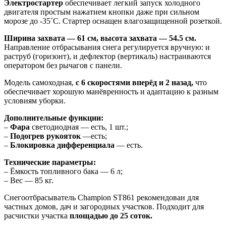
Электростартер
обеспечивает легкий запуск холодного
двигателя простым нажатием кнопки даже при сильном
морозе до -35˚C. Стартер оснащен влагозащищенной розеткой.
Ширина захвата — 61 см, высота захвата — 54.5 см.
Направление отбрасывания снега регулируется вручную: и
раструб (горизонт), и дефлектор (вертикаль) настраиваются
оператором без рычагов с панели.
Модель самоходная,
с 6 скоростями вперёд и 2 назад,
что
обеспечивает хорошую манёвренность и адаптацию к разным
условиям уборки.
Дополнительные функции:
–
Фара
светодиодная — есть, 1 шт.;
–
Подогрев рукояток
—есть;
–
Блокировка дифференциала
— есть.
Технические параметры:
– Ёмкость топливного бака — 6 л;
– Вес — 85 кг.
Снегоотбрасыватель Champion ST861 рекомендован для
частных домов, дач и загородных участков. Подходит для
расчистки участка
площадью до 25 соток.