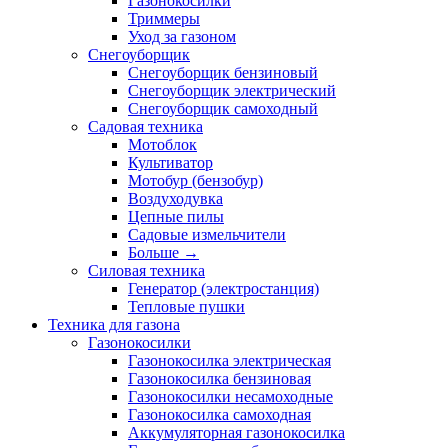
Газонокосилки
Триммеры
Уход за газоном
Снегоуборщик
Снегоуборщик бензиновый
Снегоуборщик электрический
Снегоуборщик самоходный
Садовая техника
Мотоблок
Культиватор
Мотобур (бензобур)
Воздуходувка
Цепные пилы
Садовые измельчители
Больше
→
Силовая техника
Генератор (электростанция)
Тепловые пушки
Техника для газона
Газонокосилки
Газонокосилка электрическая
Газонокосилка бензиновая
Газонокосилки несамоходные
Газонокосилка самоходная
Аккумуляторная газонокосилка