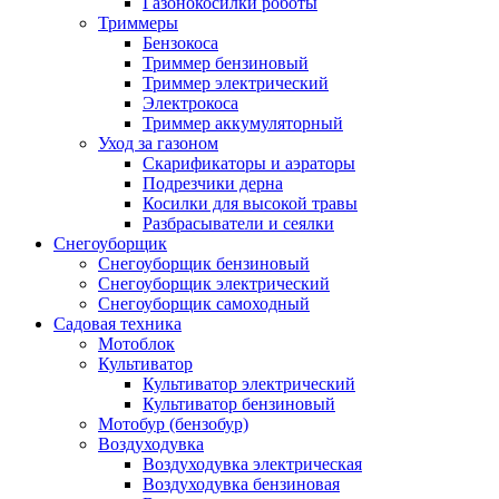
Газонокосилки роботы
Триммеры
Бензокоса
Триммер бензиновый
Триммер электрический
Электрокоса
Триммер аккумуляторный
Уход за газоном
Скарификаторы и аэраторы
Подрезчики дерна
Косилки для высокой травы
Разбрасыватели и сеялки
Снегоуборщик
Снегоуборщик бензиновый
Снегоуборщик электрический
Снегоуборщик самоходный
Садовая техника
Мотоблок
Культиватор
Культиватор электрический
Культиватор бензиновый
Мотобур (бензобур)
Воздуходувка
Воздуходувка электрическая
Воздуходувка бензиновая