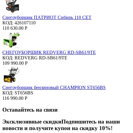
Снегоуборщик ПАТРИОТ Сибирь 110 CЕT
КОД:
426107110
110 630.00
Р
СНЕГОУБОРЩИК REDVERG RD-SB61/9TE
КОД:
REDVERG RD-SB61/9TE
109 990.00
Р
Снегоуборщик бензиновый CHAMPION ST656BS
КОД:
ST656BS
116 990.00
Р
Оставайтесь на связи
Эксклюзивные скидки
Подпишитесь на наши
новости и получите купон на скидку 10%!