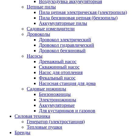
Воздуходувка аккумуляторная
Цепные пилы
Пила цепная электрическая (электропила)
Пила бензиновая цепная (бензопилы)
Аккумуляторные пилы
Садовые измельчители
Дровоколы
Дровокол электрический
Дровокол гидравлический
Дровокол бензиновый
Насосы
Дренажный насос
Скважинный насос
Насос для отопления
Фекальный насос
Насосная станция для дома
Садовые ножницы
Бензоножницы
Электроножницы
Аккумуляторные
Для кустарников и газонов
Силовая техника
Генератор (электростанция)
Тепловые пушки
Бренды