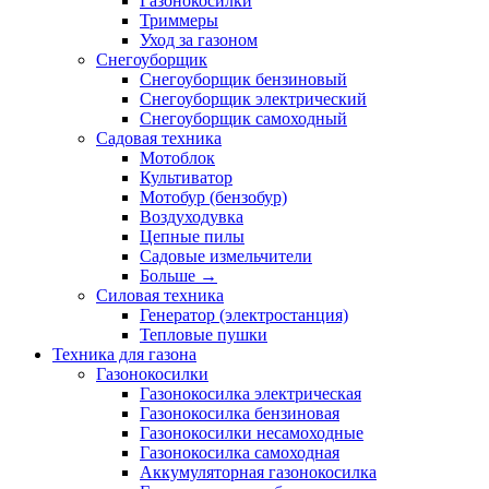
Газонокосилки
Триммеры
Уход за газоном
Снегоуборщик
Снегоуборщик бензиновый
Снегоуборщик электрический
Снегоуборщик самоходный
Садовая техника
Мотоблок
Культиватор
Мотобур (бензобур)
Воздуходувка
Цепные пилы
Садовые измельчители
Больше
→
Силовая техника
Генератор (электростанция)
Тепловые пушки
Техника для газона
Газонокосилки
Газонокосилка электрическая
Газонокосилка бензиновая
Газонокосилки несамоходные
Газонокосилка самоходная
Аккумуляторная газонокосилка