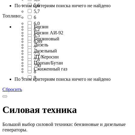
5,6
По этим критериям поиска ничего не найдено
5,7
Топливо:
6
6,0
Бензин
6,2
Бензин АИ-92
6,5
Бензиновый
6,89
Дизель
7
Дизельный
7,5
ДТ/Керосин
7,8
Пропан/Бутан
750
Сжиженный газ
8
9
По этим критериям поиска ничего не найдено
Сбросить
Силовая техника
Большой выбор силовой техники: бензиновые и дизельные
генераторы.