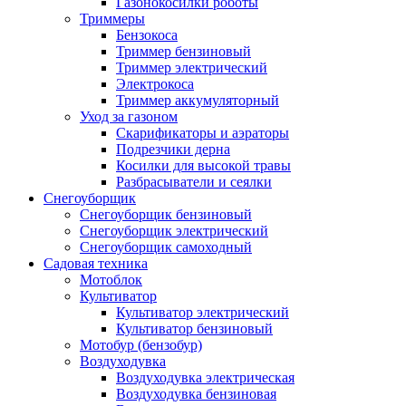
Газонокосилки роботы
Триммеры
Бензокоса
Триммер бензиновый
Триммер электрический
Электрокоса
Триммер аккумуляторный
Уход за газоном
Скарификаторы и аэраторы
Подрезчики дерна
Косилки для высокой травы
Разбрасыватели и сеялки
Снегоуборщик
Снегоуборщик бензиновый
Снегоуборщик электрический
Снегоуборщик самоходный
Садовая техника
Мотоблок
Культиватор
Культиватор электрический
Культиватор бензиновый
Мотобур (бензобур)
Воздуходувка
Воздуходувка электрическая
Воздуходувка бензиновая