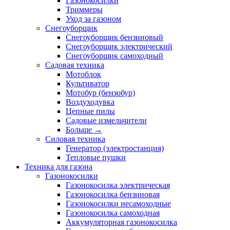
Газонокосилки
Триммеры
Уход за газоном
Снегоуборщик
Снегоуборщик бензиновый
Снегоуборщик электрический
Снегоуборщик самоходный
Садовая техника
Мотоблок
Культиватор
Мотобур (бензобур)
Воздуходувка
Цепные пилы
Садовые измельчители
Больше
→
Силовая техника
Генератор (электростанция)
Тепловые пушки
Техника для газона
Газонокосилки
Газонокосилка электрическая
Газонокосилка бензиновая
Газонокосилки несамоходные
Газонокосилка самоходная
Аккумуляторная газонокосилка