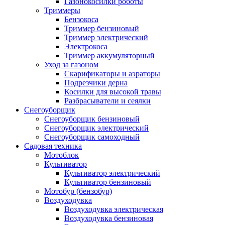
Газонокосилки роботы
Триммеры
Бензокоса
Триммер бензиновый
Триммер электрический
Электрокоса
Триммер аккумуляторный
Уход за газоном
Скарификаторы и аэраторы
Подрезчики дерна
Косилки для высокой травы
Разбрасыватели и сеялки
Снегоуборщик
Снегоуборщик бензиновый
Снегоуборщик электрический
Снегоуборщик самоходный
Садовая техника
Мотоблок
Культиватор
Культиватор электрический
Культиватор бензиновый
Мотобур (бензобур)
Воздуходувка
Воздуходувка электрическая
Воздуходувка бензиновая