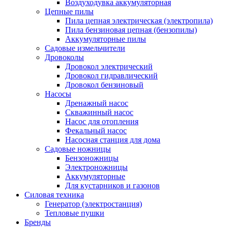
Воздуходувка аккумуляторная
Цепные пилы
Пила цепная электрическая (электропила)
Пила бензиновая цепная (бензопилы)
Аккумуляторные пилы
Садовые измельчители
Дровоколы
Дровокол электрический
Дровокол гидравлический
Дровокол бензиновый
Насосы
Дренажный насос
Скважинный насос
Насос для отопления
Фекальный насос
Насосная станция для дома
Садовые ножницы
Бензоножницы
Электроножницы
Аккумуляторные
Для кустарников и газонов
Силовая техника
Генератор (электростанция)
Тепловые пушки
Бренды