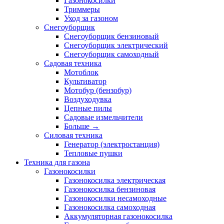
Газонокосилки
Триммеры
Уход за газоном
Снегоуборщик
Снегоуборщик бензиновый
Снегоуборщик электрический
Снегоуборщик самоходный
Садовая техника
Мотоблок
Культиватор
Мотобур (бензобур)
Воздуходувка
Цепные пилы
Садовые измельчители
Больше
→
Силовая техника
Генератор (электростанция)
Тепловые пушки
Техника для газона
Газонокосилки
Газонокосилка электрическая
Газонокосилка бензиновая
Газонокосилки несамоходные
Газонокосилка самоходная
Аккумуляторная газонокосилка