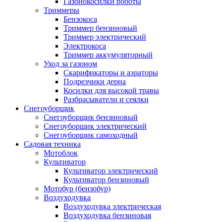
Газонокосилки роботы
Триммеры
Бензокоса
Триммер бензиновый
Триммер электрический
Электрокоса
Триммер аккумуляторный
Уход за газоном
Скарификаторы и аэраторы
Подрезчики дерна
Косилки для высокой травы
Разбрасыватели и сеялки
Снегоуборщик
Снегоуборщик бензиновый
Снегоуборщик электрический
Снегоуборщик самоходный
Садовая техника
Мотоблок
Культиватор
Культиватор электрический
Культиватор бензиновый
Мотобур (бензобур)
Воздуходувка
Воздуходувка электрическая
Воздуходувка бензиновая