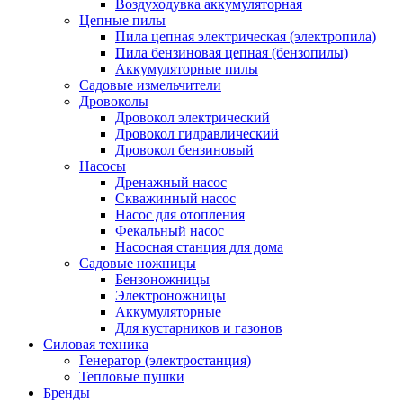
Воздуходувка аккумуляторная
Цепные пилы
Пила цепная электрическая (электропила)
Пила бензиновая цепная (бензопилы)
Аккумуляторные пилы
Садовые измельчители
Дровоколы
Дровокол электрический
Дровокол гидравлический
Дровокол бензиновый
Насосы
Дренажный насос
Скважинный насос
Насос для отопления
Фекальный насос
Насосная станция для дома
Садовые ножницы
Бензоножницы
Электроножницы
Аккумуляторные
Для кустарников и газонов
Силовая техника
Генератор (электростанция)
Тепловые пушки
Бренды