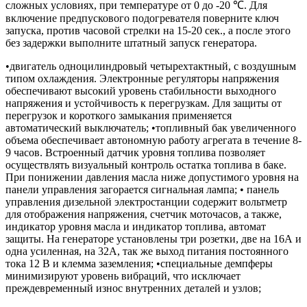
сложных условиях, при температуре от 0 до -20 ℃. Для
включение предпускового подогревателя поверните ключ
запуска, против часовой стрелки на 15-20 сек., а после этого
без задержки выполните штатный запуск генератора.
•двигатель одноцилиндровый четырехтактный, с воздушным
типом охлаждения. Электронные регуляторы напряжения
обеспечивают высокий уровень стабильности выходного
напряжения и устойчивость к перегрузкам. Для защиты от
перегрузок и короткого замыкания применяется
автоматический выключатель; •топливный бак увеличенного
объема обеспечивает автономную работу агрегата в течение 8-
9 часов. Встроенный датчик уровня топлива позволяет
осуществлять визуальный контроль остатка топлива в баке.
При понижении давления масла ниже допустимого уровня на
панели управления загорается сигнальная лампа; • панель
управления дизельной электростанции содержит вольтметр
для отображения напряжения, счетчик моточасов, а также,
индикатор уровня масла и индикатор топлива, автомат
защиты. На генераторе установлены три розетки, две на 16А и
одна усиленная, на 32А, так же выход питания постоянного
тока 12 В и клемма заземления; •специальные демпферы
минимизируют уровень вибраций, что исключает
преждевременный износ внутренних деталей и узлов;