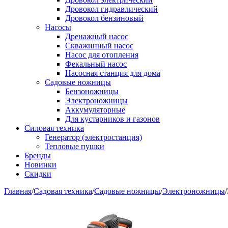
Дровокол гидравлический
Дровокол бензиновый
Насосы
Дренажный насос
Скважинный насос
Насос для отопления
Фекальный насос
Насосная станция для дома
Садовые ножницы
Бензоножницы
Электроножницы
Аккумуляторные
Для кустарников и газонов
Силовая техника
Генератор (электростанция)
Тепловые пушки
Бренды
Новинки
Скидки
Главная
/
Садовая техника
/
Садовые ножницы
/
Электроножницы
/