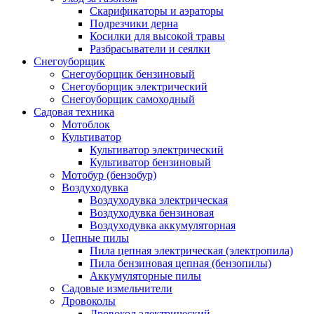
Скарификаторы и аэраторы
Подрезчики дерна
Косилки для высокой травы
Разбрасыватели и сеялки
Снегоуборщик
Снегоуборщик бензиновый
Снегоуборщик электрический
Снегоуборщик самоходный
Садовая техника
Мотоблок
Культиватор
Культиватор электрический
Культиватор бензиновый
Мотобур (бензобур)
Воздуходувка
Воздуходувка электрическая
Воздуходувка бензиновая
Воздуходувка аккумуляторная
Цепные пилы
Пила цепная электрическая (электропила)
Пила бензиновая цепная (бензопилы)
Аккумуляторные пилы
Садовые измельчители
Дровоколы
Дровокол электрический