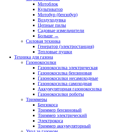
Мотоблок
Культиватор
Мотобур (бензобур)
Воздуходувка
Цепные пилы
Садовые измельчители
Больше
→
Силовая техника
Генератор (электростанция)
Тепловые пушки
Техника для газона
Газонокосилки
Газонокосилка электрическая
Газонокосилка бензиновая
Газонокосилки несамоходные
Газонокосилка самоходная
Аккумуляторная газонокосилка
Газонокосилки роботы
Триммеры
Бензокоса
Триммер бензиновый
Триммер электрический
Электрокоса
Триммер аккумуляторный
Уход за газоном