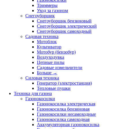
Газонокосилки
Триммеры
Уход за газоном
Снегоуборщик
Снегоуборщик бензиновый
Снегоуборщик электрический
Снегоуборщик самоходный
Садовая техника
Мотоблок
Культиватор
Мотобур (бензобур)
Воздуходувка
Цепные пилы
Садовые измельчители
Больше
→
Силовая техника
Генератор (электростанция)
Тепловые пушки
Техника для газона
Газонокосилки
Газонокосилка электрическая
Газонокосилка бензиновая
Газонокосилки несамоходные
Газонокосилка самоходная
Аккумуляторная газонокосилка