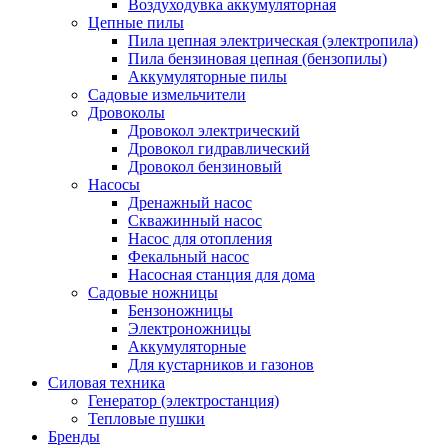
Воздуходувка аккумуляторная
Цепные пилы
Пила цепная электрическая (электропила)
Пила бензиновая цепная (бензопилы)
Аккумуляторные пилы
Садовые измельчители
Дровоколы
Дровокол электрический
Дровокол гидравлический
Дровокол бензиновый
Насосы
Дренажный насос
Скважинный насос
Насос для отопления
Фекальный насос
Насосная станция для дома
Садовые ножницы
Бензоножницы
Электроножницы
Аккумуляторные
Для кустарников и газонов
Силовая техника
Генератор (электростанция)
Тепловые пушки
Бренды