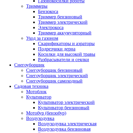
Газонокосилки роботы
Триммеры
Бензокоса
Триммер бензиновый
Триммер электрический
Электрокоса
Триммер аккумуляторный
Уход за газоном
Скарификаторы и аэраторы
Подрезчики дерна
Косилки для высокой травы
Разбрасыватели и сеялки
Снегоуборщик
Снегоуборщик бензиновый
Снегоуборщик электрический
Снегоуборщик самоходный
Садовая техника
Мотоблок
Культиватор
Культиватор электрический
Культиватор бензиновый
Мотобур (бензобур)
Воздуходувка
Воздуходувка электрическая
Воздуходувка бензиновая