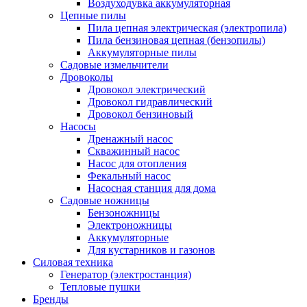
Воздуходувка аккумуляторная
Цепные пилы
Пила цепная электрическая (электропила)
Пила бензиновая цепная (бензопилы)
Аккумуляторные пилы
Садовые измельчители
Дровоколы
Дровокол электрический
Дровокол гидравлический
Дровокол бензиновый
Насосы
Дренажный насос
Скважинный насос
Насос для отопления
Фекальный насос
Насосная станция для дома
Садовые ножницы
Бензоножницы
Электроножницы
Аккумуляторные
Для кустарников и газонов
Силовая техника
Генератор (электростанция)
Тепловые пушки
Бренды