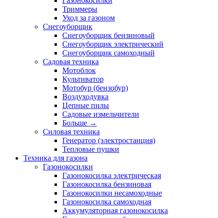
Газонокосилки
Триммеры
Уход за газоном
Снегоуборщик
Снегоуборщик бензиновый
Снегоуборщик электрический
Снегоуборщик самоходный
Садовая техника
Мотоблок
Культиватор
Мотобур (бензобур)
Воздуходувка
Цепные пилы
Садовые измельчители
Больше
→
Силовая техника
Генератор (электростанция)
Тепловые пушки
Техника для газона
Газонокосилки
Газонокосилка электрическая
Газонокосилка бензиновая
Газонокосилки несамоходные
Газонокосилка самоходная
Аккумуляторная газонокосилка