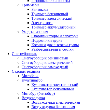
Газонокосилки роботы
Триммеры
Бензокоса
Триммер бензиновый
Триммер электрический
Электрокоса
Триммер аккумуляторный
Уход за газоном
Скарификаторы и аэраторы
Подрезчики дерна
Косилки для высокой травы
Разбрасыватели и сеялки
Снегоуборщик
Снегоуборщик бензиновый
Снегоуборщик электрический
Снегоуборщик самоходный
Садовая техника
Мотоблок
Культиватор
Культиватор электрический
Культиватор бензиновый
Мотобур (бензобур)
Воздуходувка
Воздуходувка электрическая
Воздуходувка бензиновая