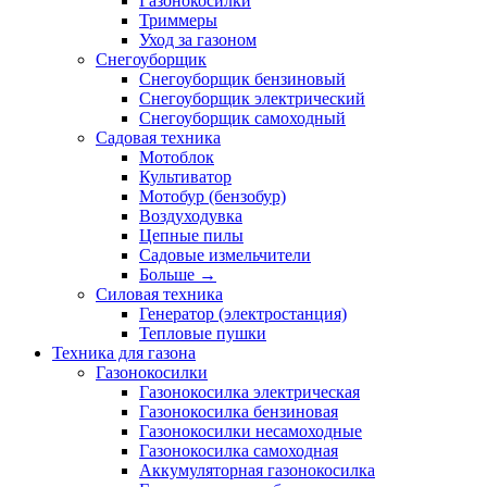
Газонокосилки
Триммеры
Уход за газоном
Снегоуборщик
Снегоуборщик бензиновый
Снегоуборщик электрический
Снегоуборщик самоходный
Садовая техника
Мотоблок
Культиватор
Мотобур (бензобур)
Воздуходувка
Цепные пилы
Садовые измельчители
Больше
→
Силовая техника
Генератор (электростанция)
Тепловые пушки
Техника для газона
Газонокосилки
Газонокосилка электрическая
Газонокосилка бензиновая
Газонокосилки несамоходные
Газонокосилка самоходная
Аккумуляторная газонокосилка