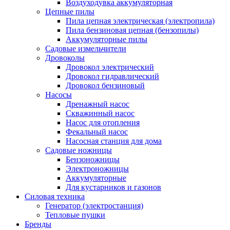
Воздуходувка аккумуляторная
Цепные пилы
Пила цепная электрическая (электропила)
Пила бензиновая цепная (бензопилы)
Аккумуляторные пилы
Садовые измельчители
Дровоколы
Дровокол электрический
Дровокол гидравлический
Дровокол бензиновый
Насосы
Дренажный насос
Скважинный насос
Насос для отопления
Фекальный насос
Насосная станция для дома
Садовые ножницы
Бензоножницы
Электроножницы
Аккумуляторные
Для кустарников и газонов
Силовая техника
Генератор (электростанция)
Тепловые пушки
Бренды