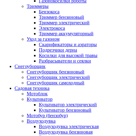
Газонокосилки роботы
Триммеры
Бензокоса
Триммер бензиновый
Триммер электрический
Электрокоса
Триммер аккумуляторный
Уход за газоном
Скарификаторы и аэраторы
Подрезчики дерна
Косилки для высокой травы
Разбрасыватели и сеялки
Снегоуборщик
Снегоуборщик бензиновый
Снегоуборщик электрический
Снегоуборщик самоходный
Садовая техника
Мотоблок
Культиватор
Культиватор электрический
Культиватор бензиновый
Мотобур (бензобур)
Воздуходувка
Воздуходувка электрическая
Воздуходувка бензиновая