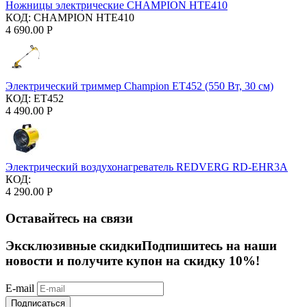
Ножницы электрические CHAMPION HTE410
КОД:
CHAMPION HTE410
4 690.00
Р
Электрический триммер Champion ET452 (550 Вт, 30 см)
КОД:
ET452
4 490.00
Р
Электрический воздухонагреватель REDVERG RD-EHR3A
КОД:
4 290.00
Р
Оставайтесь на связи
Эксклюзивные скидки
Подпишитесь на наши
новости и получите купон на скидку 10%!
E-mail
Подписаться