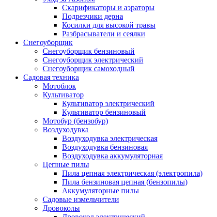
Скарификаторы и аэраторы
Подрезчики дерна
Косилки для высокой травы
Разбрасыватели и сеялки
Снегоуборщик
Снегоуборщик бензиновый
Снегоуборщик электрический
Снегоуборщик самоходный
Садовая техника
Мотоблок
Культиватор
Культиватор электрический
Культиватор бензиновый
Мотобур (бензобур)
Воздуходувка
Воздуходувка электрическая
Воздуходувка бензиновая
Воздуходувка аккумуляторная
Цепные пилы
Пила цепная электрическая (электропила)
Пила бензиновая цепная (бензопилы)
Аккумуляторные пилы
Садовые измельчители
Дровоколы
Дровокол электрический