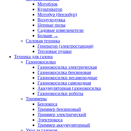
Мотоблок
Культиватор
Мотобур (бензобур)
Воздуходувка
Цепные пилы
Садовые измельчители
Больше
→
Силовая техника
Генератор (электростанция)
Тепловые пушки
Техника для газона
Газонокосилки
Газонокосилка электрическая
Газонокосилка бензиновая
Газонокосилки несамоходные
Газонокосилка самоходная
Аккумуляторная газонокосилка
Газонокосилки роботы
Триммеры
Бензокоса
Триммер бензиновый
Триммер электрический
Электрокоса
Триммер аккумуляторный
Уход за газоном