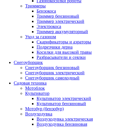
Газонокосилки роботы
Триммеры
Бензокоса
Триммер бензиновый
Триммер электрический
Электрокоса
Триммер аккумуляторный
Уход за газоном
Скарификаторы и аэраторы
Подрезчики дерна
Косилки для высокой травы
Разбрасыватели и сеялки
Снегоуборщик
Снегоуборщик бензиновый
Снегоуборщик электрический
Снегоуборщик самоходный
Садовая техника
Мотоблок
Культиватор
Культиватор электрический
Культиватор бензиновый
Мотобур (бензобур)
Воздуходувка
Воздуходувка электрическая
Воздуходувка бензиновая