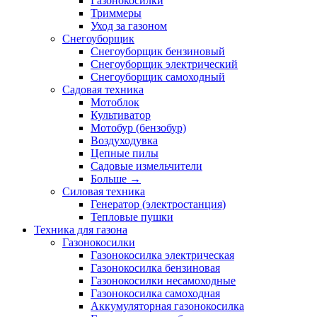
Газонокосилки
Триммеры
Уход за газоном
Снегоуборщик
Снегоуборщик бензиновый
Снегоуборщик электрический
Снегоуборщик самоходный
Садовая техника
Мотоблок
Культиватор
Мотобур (бензобур)
Воздуходувка
Цепные пилы
Садовые измельчители
Больше
→
Силовая техника
Генератор (электростанция)
Тепловые пушки
Техника для газона
Газонокосилки
Газонокосилка электрическая
Газонокосилка бензиновая
Газонокосилки несамоходные
Газонокосилка самоходная
Аккумуляторная газонокосилка