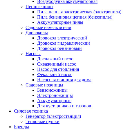
Воздуходувка аккумуляторная
Цепные пилы
Пила цепная электрическая (электропила)
Пила бензиновая цепная (бензопилы)
Аккумуляторные пилы
Садовые измельчители
Дровоколы
Дровокол электрический
Дровокол гидравлический
Дровокол бензиновый
Насосы
Дренажный насос
Скважинный насос
Насос для отопления
Фекальный насос
Насосная станция для дома
Садовые ножницы
Бензоножницы
Электроножницы
Аккумуляторные
Для кустарников и газонов
Силовая техника
Генератор (электростанция)
Тепловые пушки
Бренды