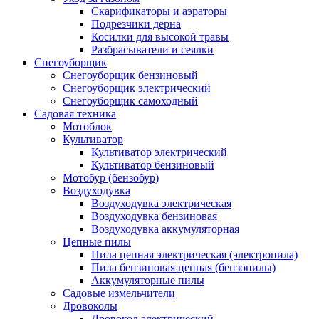
Скарификаторы и аэраторы
Подрезчики дерна
Косилки для высокой травы
Разбрасыватели и сеялки
Снегоуборщик
Снегоуборщик бензиновый
Снегоуборщик электрический
Снегоуборщик самоходный
Садовая техника
Мотоблок
Культиватор
Культиватор электрический
Культиватор бензиновый
Мотобур (бензобур)
Воздуходувка
Воздуходувка электрическая
Воздуходувка бензиновая
Воздуходувка аккумуляторная
Цепные пилы
Пила цепная электрическая (электропила)
Пила бензиновая цепная (бензопилы)
Аккумуляторные пилы
Садовые измельчители
Дровоколы
Дровокол электрический