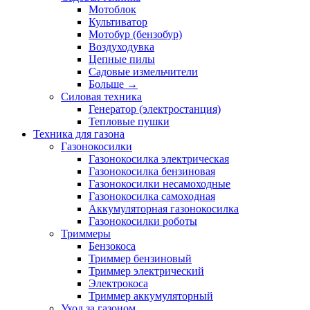
Мотоблок
Культиватор
Мотобур (бензобур)
Воздуходувка
Цепные пилы
Садовые измельчители
Больше
→
Силовая техника
Генератор (электростанция)
Тепловые пушки
Техника для газона
Газонокосилки
Газонокосилка электрическая
Газонокосилка бензиновая
Газонокосилки несамоходные
Газонокосилка самоходная
Аккумуляторная газонокосилка
Газонокосилки роботы
Триммеры
Бензокоса
Триммер бензиновый
Триммер электрический
Электрокоса
Триммер аккумуляторный
Уход за газоном