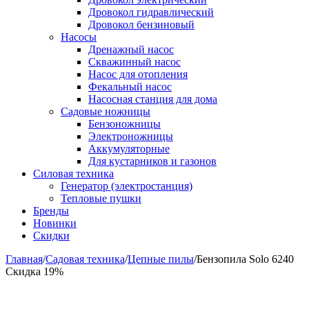
Дровокол гидравлический
Дровокол бензиновый
Насосы
Дренажный насос
Скважинный насос
Насос для отопления
Фекальный насос
Насосная станция для дома
Садовые ножницы
Бензоножницы
Электроножницы
Аккумуляторные
Для кустарников и газонов
Силовая техника
Генератор (электростанция)
Тепловые пушки
Бренды
Новинки
Скидки
Главная
/
Садовая техника
/
Цепные пилы
/
Бензопила Solo 6240
Скидка 19%