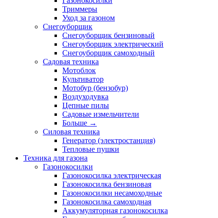
Газонокосилки
Триммеры
Уход за газоном
Снегоуборщик
Снегоуборщик бензиновый
Снегоуборщик электрический
Снегоуборщик самоходный
Садовая техника
Мотоблок
Культиватор
Мотобур (бензобур)
Воздуходувка
Цепные пилы
Садовые измельчители
Больше
→
Силовая техника
Генератор (электростанция)
Тепловые пушки
Техника для газона
Газонокосилки
Газонокосилка электрическая
Газонокосилка бензиновая
Газонокосилки несамоходные
Газонокосилка самоходная
Аккумуляторная газонокосилка