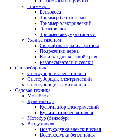
Газонокосилки роботы
Триммеры
Бензокоса
Триммер бензиновый
Триммер электрический
Электрокоса
Триммер аккумуляторный
Уход за газоном
Скарификаторы и аэраторы
Подрезчики дерна
Косилки для высокой травы
Разбрасыватели и сеялки
Снегоуборщик
Снегоуборщик бензиновый
Снегоуборщик электрический
Снегоуборщик самоходный
Садовая техника
Мотоблок
Культиватор
Культиватор электрический
Культиватор бензиновый
Мотобур (бензобур)
Воздуходувка
Воздуходувка электрическая
Воздуходувка бензиновая