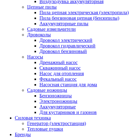
Воздуходувка аккумуляторная
Цепные пилы
Пила цепная электрическая (электропила)
Пила бензиновая цепная (бензопилы)
Аккумуляторные пилы
Садовые измельчители
Дровоколы
Дровокол электрический
Дровокол гидравлический
Дровокол бензиновый
Насосы
Дренажный насос
Скважинный насос
Насос для отопления
Фекальный насос
Насосная станция для дома
Садовые ножницы
Бензоножницы
Электроножницы
Аккумуляторные
Для кустарников и газонов
Силовая техника
Генератор (электростанция)
Тепловые пушки
Бренды